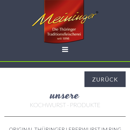
ZURÜCK
unsere
KOCHWURST - PRODUKTE
ORIGINAL THÜRINGER LEBERWURST IM RING